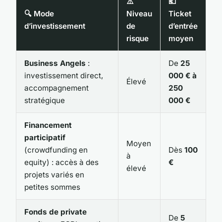
⚠️
💶
🔍 Mode
Niveau
Ticket
d’investissement
de
d’entrée
risque
moyen
Business Angels
:
De
25
investissement direct,
000 € à
Élevé
accompagnement
250
stratégique
000 €
Financement
participatif
Moyen
(crowdfunding en
Dès
100
à
equity) : accès à des
€
élevé
projets variés en
petites sommes
Fonds de private
De
5