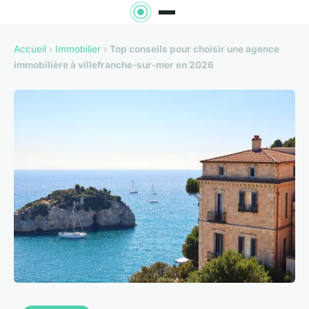
Accueil
›
Immobilier
›
Top conseils pour choisir une agence
immobilière à villefranche-sur-mer en 2026