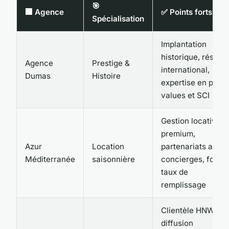
🎯
🏢 Agence
✅ Points forts
Spécialisation
Implantation
historique, réseau
Agence
Prestige &
international,
Dumas
Histoire
expertise en plus-
values et SCI
Gestion locative
premium,
Azur
Location
partenariats avec
Méditerranée
saisonnière
concierges, fort
taux de
remplissage
Clientèle HNWI,
diffusion