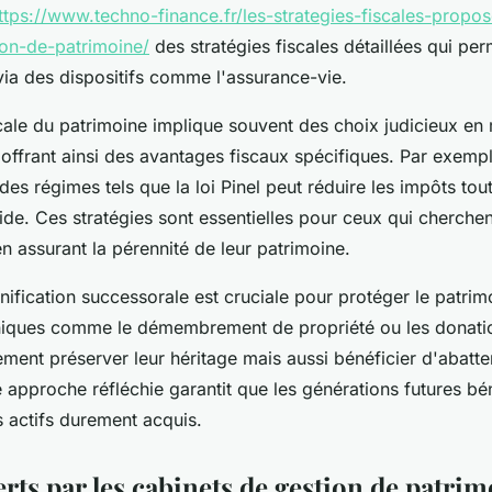
ttps://www.techno-finance.fr/les-strategies-fiscales-propos
ion-de-patrimoine/
des stratégies fiscales détaillées qui per
 via des dispositifs comme l'assurance-vie.
scale du patrimoine implique souvent des choix judicieux en
 offrant ainsi des avantages fiscaux spécifiques. Par exempl
des régimes tels que la loi Pinel peut réduire les impôts tou
lide. Ces stratégies sont essentielles pour ceux qui cherche
n assurant la pérennité de leur patrimoine.
lanification successorale est cruciale pour protéger le patrim
hniques comme le démembrement de propriété ou les donatio
ment préserver leur héritage mais aussi bénéficier d'abatt
te approche réfléchie garantit que les générations futures bé
 actifs durement acquis.
erts par les cabinets de gestion de patri