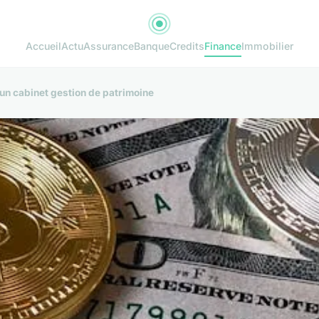
Accueil
Actu
Assurance
Banque
Credits
Finance
Immobilier
un cabinet gestion de patrimoine