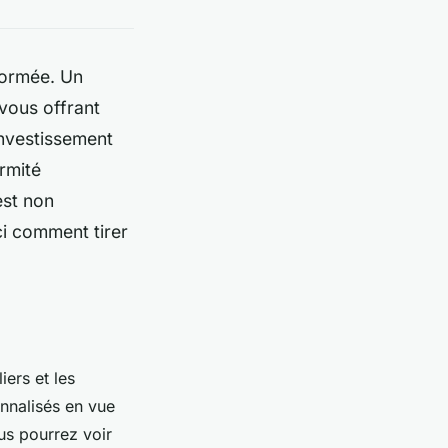
formée. Un
vous offrant
investissement
ormité
est non
ci comment tirer
iers et les
onnalisés en vue
us pourrez voir