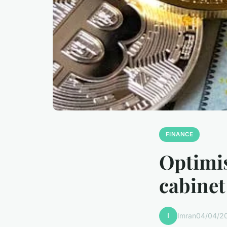
FINANCE
Optimis
cabinet
I
Imran
04/04/20