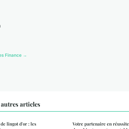
n
cles Finance →
autres articles
de lingot d'or : les
Votre partenaire en réussite 