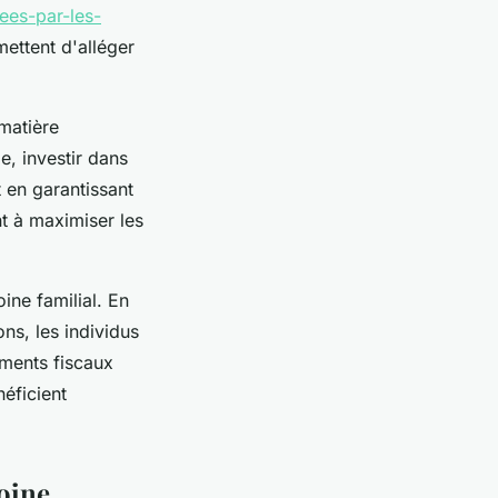
ees-par-les-
mettent d'alléger
 matière
e, investir dans
t en garantissant
nt à maximiser les
oine familial. En
ns, les individus
ements fiscaux
néficient
moine