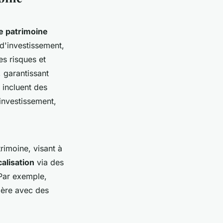
e patrimoine
 d'investissement,
les risques et
, garantissant
incluent des
investissement,
trimoine, visant à
calisation
via des
 Par exemple,
lière avec des