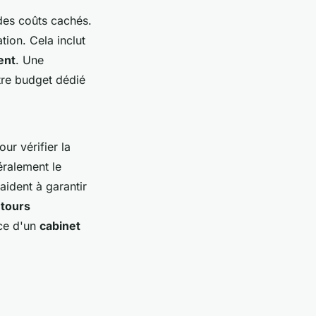
 des coûts cachés.
tion. Cela inclut
ent
. Une
tre budget dédié
ur vérifier la
éralement le
aident à garantir
etours
nce d'un
cabinet