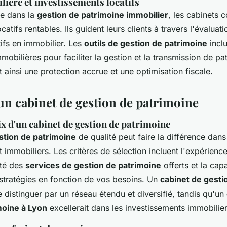
ière et investissements locatifs
se dans la
gestion de patrimoine immobilier
, les cabinets c
catifs rentables. Ils guident leurs clients à travers l'évaluat
tifs en immobilier. Les
outils de gestion de patrimoine
inclu
mmobilières pour faciliter la gestion et la transmission de pa
t ainsi une protection accrue et une optimisation fiscale.
’un cabinet de gestion de patrimoine
ix d'un cabinet de gestion de patrimoine
stion de patrimoine
de qualité peut faire la différence dans
et immobiliers. Les critères de sélection incluent l'expérience
ité des
services de gestion de patrimoine
offerts et la cap
 stratégies en fonction de vos besoins. Un
cabinet de gesti
 distinguer par un réseau étendu et diversifié, tandis qu'un
moine à Lyon
excellerait dans les investissements immobilie