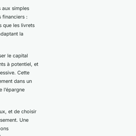
s aux simples
 financiers :
 que les livrets
daptant la
er le capital
s à potentiel, et
cessive. Cette
rement dans un
de l’épargne
x, et de choisir
issement. Une
ions