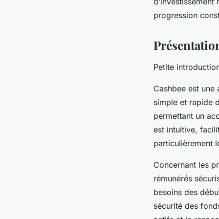
d’investissement r
progression const
Présentation
Petite introducti
Cashbee est une a
simple et rapide d
permettant un ac
est intuitive, faci
particulièrement le
Concernant les pr
rémunérés sécuris
besoins des début
sécurité des fond