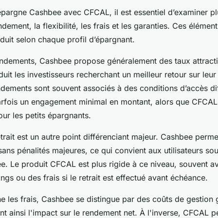
pargne Cashbee avec CFCAL, il est essentiel d’examiner plu
ement, la flexibilité, les frais et les garanties. Ces élémen
duit selon chaque profil d’épargnant.
endements, Cashbee propose généralement des taux attracti
it les investisseurs recherchant un meilleur retour sur leur 
ndements sont souvent associés à des conditions d’accès di
rfois un engagement minimal en montant, alors que CFCAL 
our les petits épargnants.
retrait est un autre point différenciant majeur. Cashbee per
, sans pénalités majeures, ce qui convient aux utilisateurs so
vée. Le produit CFCAL est plus rigide à ce niveau, souvent a
gs ou des frais si le retrait est effectué avant échéance.
e les frais, Cashbee se distingue par des coûts de gestion
ant ainsi l'impact sur le rendement net. À l'inverse, CFCAL 