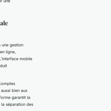
ir une
ale
s une gestion
en ligne,
’interface mobile
éduit
 comptes
 aussi bien aux
orme garantit la
 la séparation des