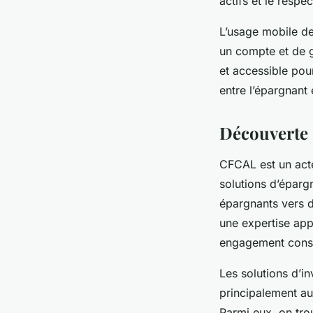
actifs et le resp
L’usage mobile de 
un compte et de g
et accessible pou
entre l’épargnant
Découverte 
CFCAL est un acte
solutions d’éparg
épargnants vers d
une expertise app
engagement consta
Les solutions d’i
principalement au
Parmi eux, on tro