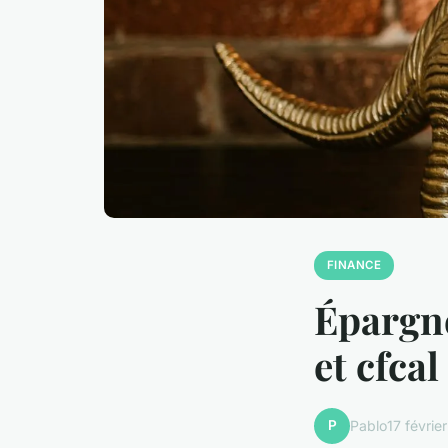
FINANCE
Épargne
et cfca
P
Pablo
17 févrie