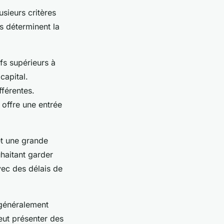
sieurs critères
ts déterminent la
fs supérieurs à
capital.
fférentes.
offre une entrée
met une grande
uhaitant garder
vec des délais de
 généralement
peut présenter des