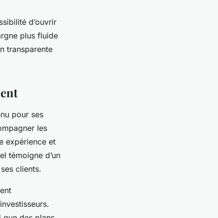
ibilité d’ouvrir
rgne plus fluide
on transparente
ment
nnu pour ses
compagner les
ue expérience et
nel témoigne d’un
ses clients.
nent
investisseurs.
i que des plans