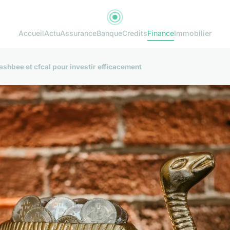
Accueil
Actu
Assurance
Banque
Credits
Finance
Immobilier
shbee et cfcal pour investir efficacement