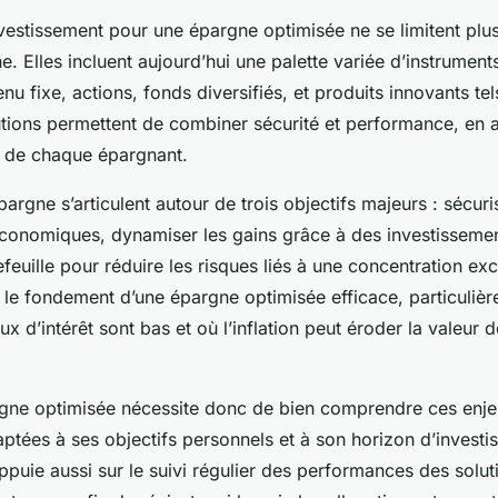
nvestissement pour une épargne optimisée ne se limitent plu
 Elles incluent aujourd’hui une palette variée d’instruments
u fixe, actions, fonds diversifiés, et produits innovants tels
tions permettent de combiner sécurité et performance, en a
il de chaque épargnant.
pargne s’articulent autour de trois objectifs majeurs : sécuris
économiques, dynamiser les gains grâce à des investissement
tefeuille pour réduire les risques liés à une concentration ex
st le fondement d’une épargne optimisée efficace, particuliè
ux d’intérêt sont bas et où l’inflation peut éroder la valeur 
gne optimisée nécessite donc de bien comprendre ces enjeu
aptées à ses objectifs personnels et à son horizon d’invest
ppuie aussi sur le suivi régulier des performances des solut