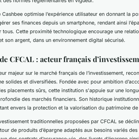
ect des normes réglementaires en vigueur.
Cashbee optimise l’expérience utilisateur en donnant la poss
érer ses finances depuis un smartphone, rendant ainsi l’épa
r tous. Cette proximité technologique encourage une relati
 et son argent, dans un environnement digital sécurisé.
de CFCAL : acteur français d’investisse
ur majeur sur le marché français de l’investissement, reco
ne solides et diversifiées. Fondée avec pour ambition d’ac
es placements sûrs, cette institution s'appuie sur une long
rofondie des marchés financiers. Son historique institution
nt envers la protection et la valorisation du patrimoine de 
nvestissement traditionnelles proposées par CFCAL se décli
tour de produits d’épargne adaptés aux besoins variés des 
uve des contrats d’assurance-vie, des livrets d’épargne ains