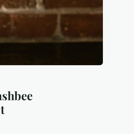
ashbee
t