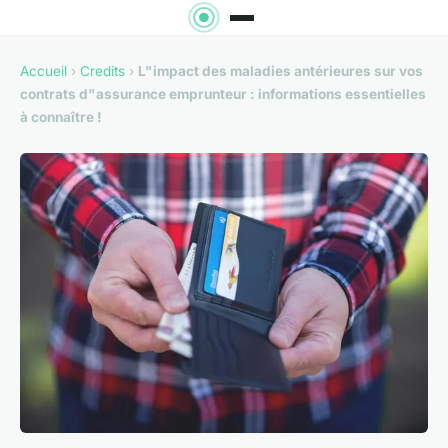
Accueil
›
Credits
›
L"impact des maladies antérieures sur vos
contrats d"assurance emprunteur : informations essentielles
à connaître !