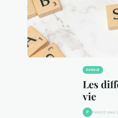
BANQUE
Les dif
vie
P
Pablo
12 mars 