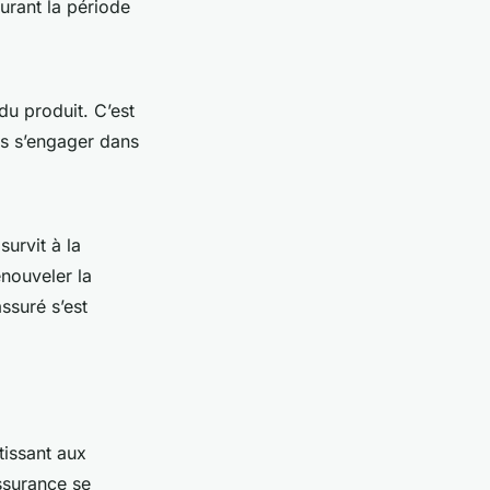
urant la période
du produit. C’est
s s’engager dans
 survit à la
enouveler la
assuré s’est
tissant aux
ssurance se