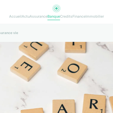
Accueil
Actu
Assurance
Banque
Credits
Finance
Immobilier
surance vie