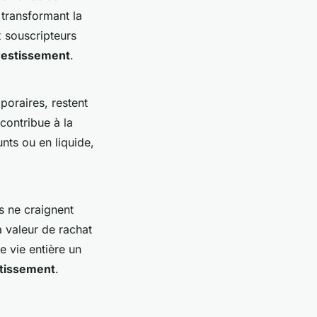
 transformant la
x souscripteurs
nvestissement
.
oraires, restent
 contribue à la
nts ou en liquide,
és ne craignent
a valeur de rachat
ce vie entière un
stissement
.