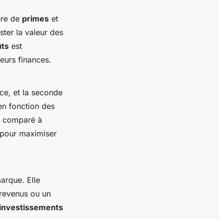
ère de
primes
et
ster la valeur des
ûts
est
eurs finances.
nce, et la seconde
en fonction des
é comparé à
l pour maximiser
marque. Elle
 revenus ou un
s investissements