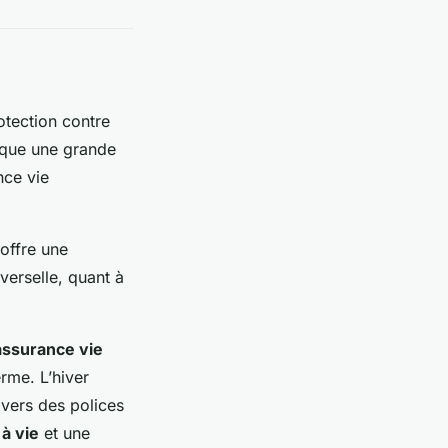
rotection contre
rque une grande
nce vie
offre une
iverselle, quant à
assurance vie
erme. L’hiver
 vers des polices
à vie
et une