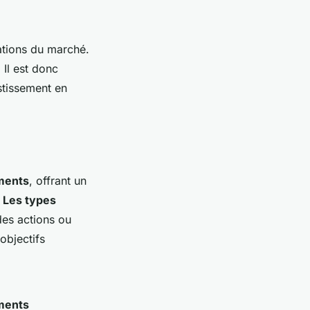
ations du marché.
Il est donc
stissement en
ments
, offrant un
.
Les types
es actions ou
objectifs
ments